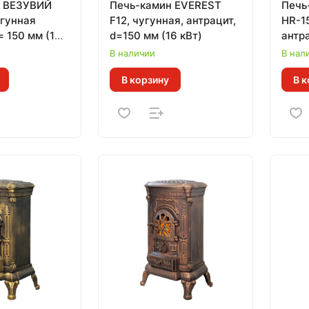
н ВЕЗУВИЙ
Печь-камин EVEREST
Печь
угунная
F12, чугунная, антрацит,
HR-1
= 150 мм (13
d=150 мм (16 кВт)
антра
кВт)
В наличии
В нал
В корзину
В к