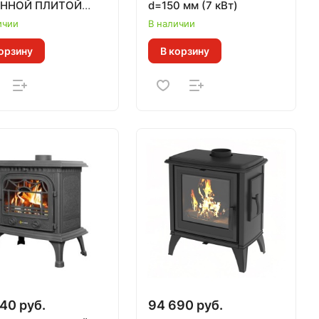
УННОЙ ПЛИТОЙ
d=150 мм (7 кВт)
м.куб)
ичии
В наличии
орзину
В корзину
40 руб.
94 690 руб.