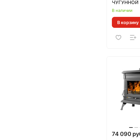
ЧУГУННОЙ 
теплообме
В наличии
бежевый 12
В корзину
(200м.куб)
74 090 ру