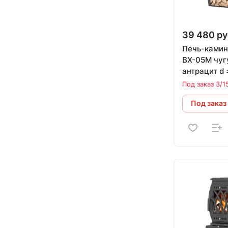
39 480 ру
Печь-ками
ВХ-05М чуг
антрацит d 
кВт) (подст
Под заказ 3/1
комплекте) 
Под заказ