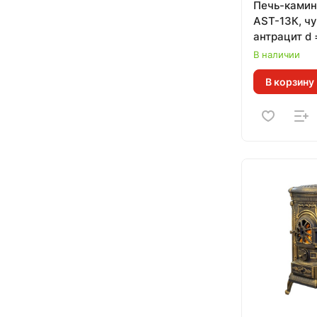
Печь-ками
AST-13К, ч
антрацит d 
кВт)
В наличии
В корзину