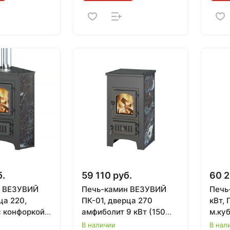
б.
59 110 руб.
60 2
н ВЕЗУВИЙ
Печь-камин ВЕЗУВИЙ
Печь
ца 220,
ПК-01, дверца 270
кВт, 
 конфоркой
амфиболит 9 кВт (150
м.куб
амфиболит 9
м.куб)
В наличии
В нал