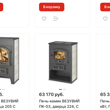
куб)
В корзину
В к
б.
63 170 руб.
65 3
н ВЕЗУВИЙ
Печь-камин ВЕЗУВИЙ
Печь
ца 205 С
ПК-03, дверца 224, С
кВт, 