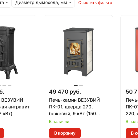
та
Диаметр дымохода, мм
Очистить фильтр
б.
49 470 руб.
50 7
н ВЕЗУВИЙ
Печь-камин ВЕЗУВИЙ
Печь
ная антрацит
ПК-01, дверца 270,
ПК-0
7 кВт)
бежевый, 9 кВт (150
220, 
м.куб)
мм, к
В наличии
В нал
м.куб
В корзину
В к