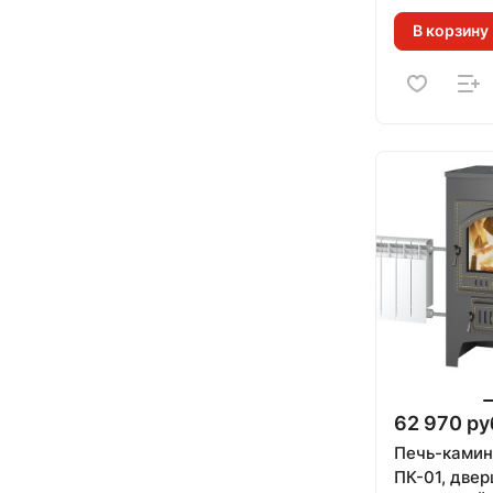
кВт (150 м.
В корзину
62 970 ру
Печь-ками
ПК-01, двер