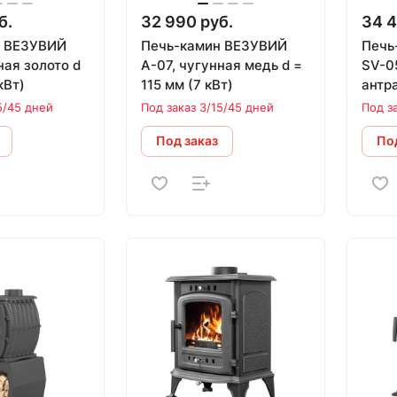
б.
32 990 руб.
34 4
н ВЕЗУВИЙ
Печь-камин ВЕЗУВИЙ
Печь
ная золото d
А-07, чугунная медь d =
SV-0
кВт)
115 мм (7 кВт)
антра
кВт)
5/45 дней
Под заказ 3/15/45 дней
Под з
Под заказ
Под