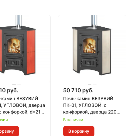
10 руб.
50 710 руб.
-камин ВЕЗУВИЙ
Печь-камин ВЕЗУВИЙ
1, УГЛОВОЙ, дверца
ПК-01, УГЛОВОЙ, с
с конфоркой, d=213
конфоркой, дверца 220,
расный, 9 кВт (150
d=213 мм, бежевый, 9
ичии
В наличии
)
кВт (150 м.куб)
орзину
В корзину