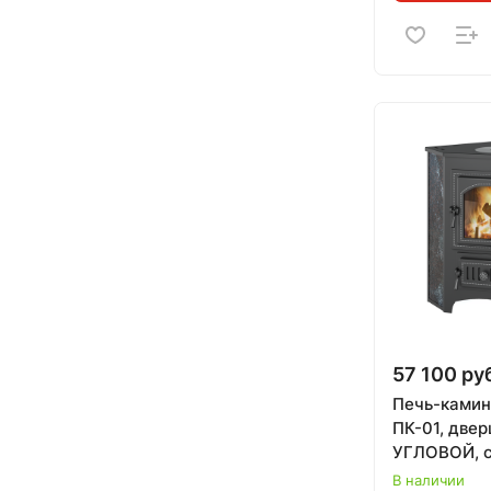
57 100 ру
Печь-ками
ПК-01, двер
УГЛОВОЙ, с
d=213 мм, 
В наличии