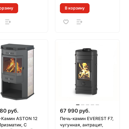
м.куб)
орзину
В корзину
80 руб.
67 990 руб.
-Камин ASTON 12
Печь-камин EVEREST F7,
Призматик, С
чугунная, антрацит,