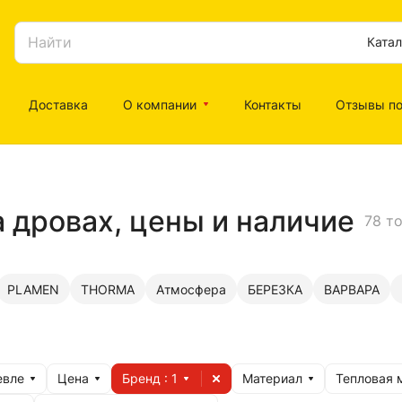
Катал
Доставка
О компании
Контакты
Отзывы по
дровах, цены и наличие
78 т
PLAMEN
THORMA
Атмосфера
БЕРЕЗКА
ВАРВАРА
евле
Цена
Бренд
: 1
Материал
Тепловая 