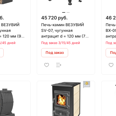
б.
45 720 руб.
46 2
н ВЕЗУВИЙ
Печь-камин ВЕЗУВИЙ
Печь
унная
SV-07, чугунная
ВХ-0
= 120 мм (9
антрацит d = 120 мм (7
антра
авка в
кВт)
кВт)
5/45 дней
Под заказ 3/15/45 дней
Под з
*
Под заказ
Под