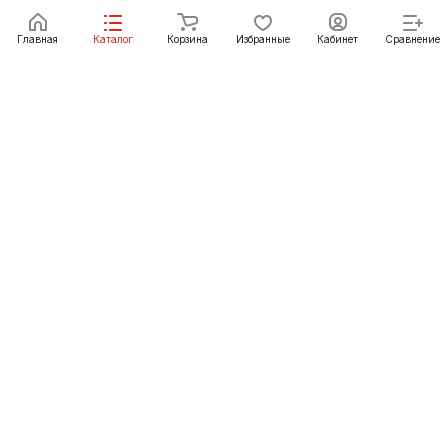
Главная
Каталог
Корзина
Избранные
Кабинет
Сравнение
Как купить
Подарки
О Компании
8 (423) 239-79-79
vladivostok@pechgrad.ru
Владивосток, пер. Петропавловский, 12
© 2012-2026 «ПечьГрад» - интернет-магазин и