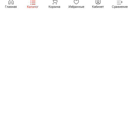
Главная
Каталог
Корзина
Избранные
Кабинет
Сравнение
Как купить
Подарки
О Компании
8 (423) 239-79-79
vladivostok@pechgrad.ru
Владивосток, пер. Петропавловский, 12
© 2012-2026 «ПечьГрад» - интернет-магазин и
официальный сайт сети фирменных магазинов во