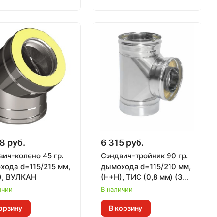
8 руб.
6 315 руб.
вич-колено 45 гр.
Сэндвич-тройник 90 гр.
хода d=115/215 мм,
дымохода d=115/210 мм,
), ВУЛКАН
(Н+Н), ТИС (0,8 мм) (304
ПРЕМИУМ)
ичии
В наличии
орзину
В корзину