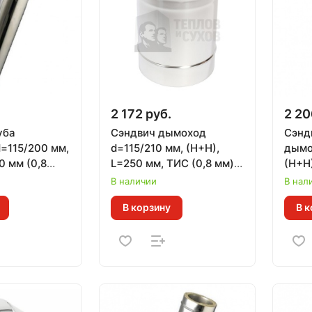
2 172 руб.
2 20
уба
Сэндвич дымоход
Сэнд
=115/200 мм,
d=115/210 мм, (Н+Н),
дымо
0 мм (0,8
L=250 мм, ТИС (0,8 мм)
(Н+Н
430
(304 ПРЕМИУМ)
(0,8 
В наличии
В нал
СТАН
В корзину
В к