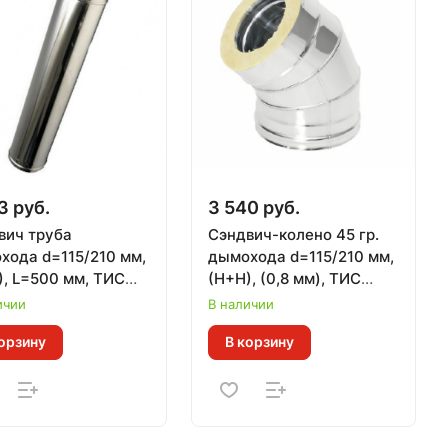
3 руб.
3 540 руб.
вич труба
Сэндвич-колено 45 гр.
хода d=115/210 мм,
дымохода d=115/210 мм,
), L=500 мм, ТИС
(Н+Н), (0,8 мм), ТИС
 мм) (304 ПРЕМИУМ)
(304 ПРЕМИУМ)
ичии
В наличии
орзину
В корзину