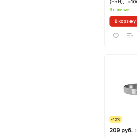
(Н+Н), L=10
CERABLANK
В наличии
(RAL черны
В корзину
-10%
209 руб.
2