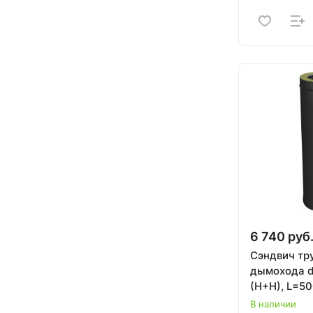
6 740 руб
Сэндвич тр
дымохода d
(Н+Н), L=50
CERABLANK
В наличии