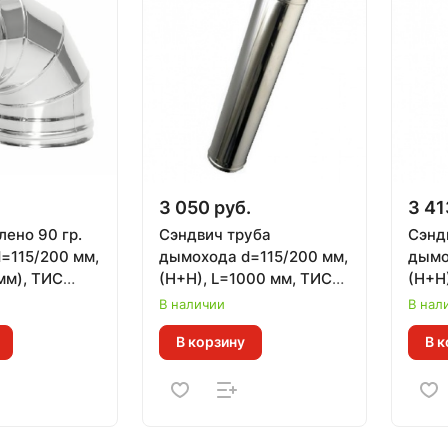
.
3 050 руб.
3 41
лено 90 гр.
Сэндвич труба
Сэнд
=115/200 мм,
дымохода d=115/200 мм,
дымо
 мм), ТИС
(Н+Н), L=1000 мм, ТИС
(Н+Н
ДАРТ)
(0,8 ММ) (430
(0,8
В наличии
В нал
СТАНДАРТ)
В корзину
В к