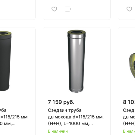
.
7 159 руб.
8 10
уба
Сэндвич труба
Сэнд
=115/215 мм,
дымохода d=115/215 мм,
дымо
0 мм,
(Н+Н), L=1000 мм,
(Н+Н
ET, ВУЛКАН
ВУЛКАН
В наличии
В нал