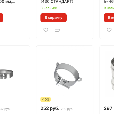
00 мм,
(430 СТАНДАРТ)
h=46
ET, ВУЛКАН
(GS)
В наличии
В нал
й)
В корзину
В к
-10%
252 руб.
297 
32 руб.
280 руб.