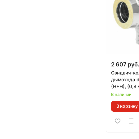
2 607 руб
Сэндвич-ко
дымохода d
(Н+Н), (0,8
(430 СТАН
В наличии
В корзину