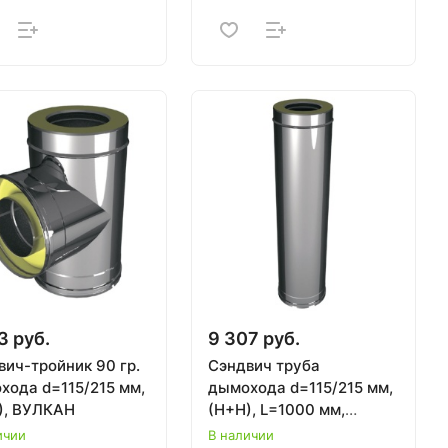
3 руб.
9 307 руб.
вич-тройник 90 гр.
Сэндвич труба
хода d=115/215 мм,
дымохода d=115/215 мм,
), ВУЛКАН
(Н+Н), L=1000 мм,
CERABLANKET, ВУЛКАН
ичии
В наличии