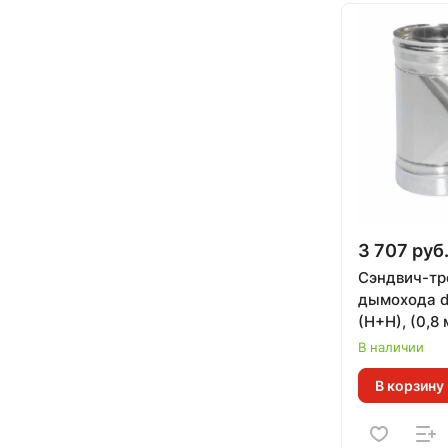
3 707 руб
Сэндвич-тро
дымохода d
(Н+Н), (0,8
(430 СТАН
В наличии
В корзину