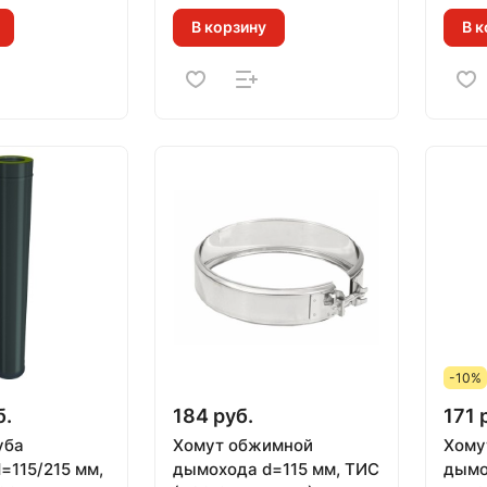
й)
В корзину
В к
-10%
б.
184 руб.
171 
уба
Хомут обжимной
Хому
=115/215 мм,
дымохода d=115 мм, ТИС
дымо