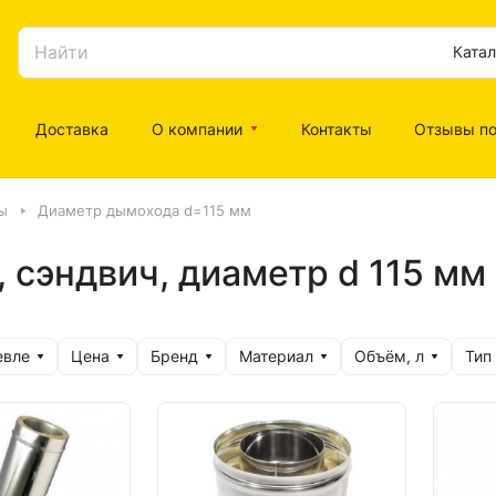
Катал
Доставка
О компании
Контакты
Отзывы по
ы
Диаметр дымохода d=115 мм
эндвич, диаметр d 115 мм 
евле
Цена
Бренд
Материал
Объём, л
Тип