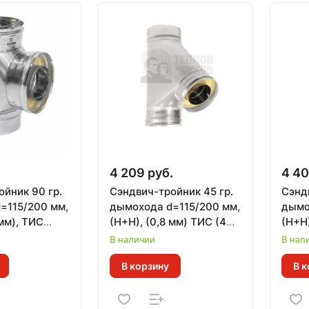
.
4 209 руб.
4 40
йник 90 гр.
Сэндвич-тройник 45 гр.
Сэнд
=115/200 мм,
дымохода d=115/200 мм,
дымо
 мм), ТИС
(Н+Н), (0,8 мм) ТИС (430
(Н+Н)
ДАРТ)
СТАНДАРТ)
ВУЛ
В наличии
В нал
В корзину
В к