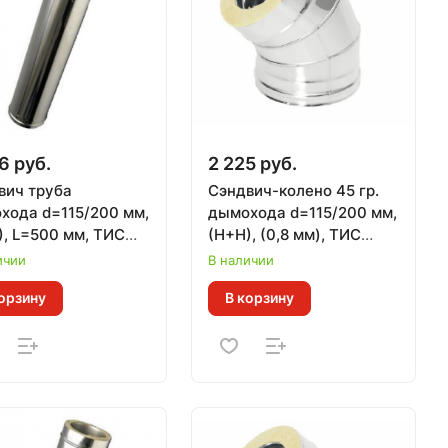
6 руб.
2 225 руб.
вич труба
Сэндвич-колено 45 гр.
хода d=115/200 мм,
дымохода d=115/200 мм,
), L=500 мм, ТИС
(Н+Н), (0,8 мм), ТИС
мм) (430
(430 СТАНДАРТ)
ичии
В наличии
ДАРТ)
орзину
В корзину