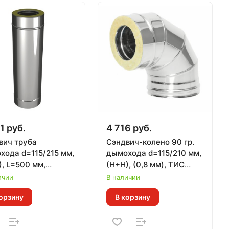
1 руб.
4 716 руб.
вич труба
Сэндвич-колено 90 гр.
хода d=115/215 мм,
дымохода d=115/210 мм,
, L=500 мм,
(Н+Н), (0,8 мм), ТИС
КАН
(304 ПРЕМИУМ)
ичии
В наличии
орзину
В корзину