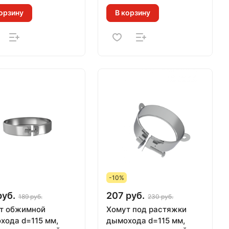
орзину
В корзину
-10%
руб.
207 руб.
189 руб.
230 руб.
т обжимной
Хомут под растяжки
хода d=115 мм,
дымохода d=115 мм,