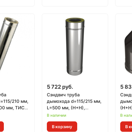
.
5 722 руб.
5 83
уба
Сэндвич труба
Сэнд
=115/210 мм,
дымохода d=115/215 мм,
дымо
000 мм, ТИС
L=500 мм, (Н+Н),
(Н+Н
304 ПРЕМИУМ)
CERABLANKET, ВУЛКАН
В наличии
В нал
В корзину
В к