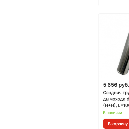
5 656 руб
Сэндвич тр
дымохода d
(Н+Н), L=1
(0,8 мм) (
В наличии
В корзину