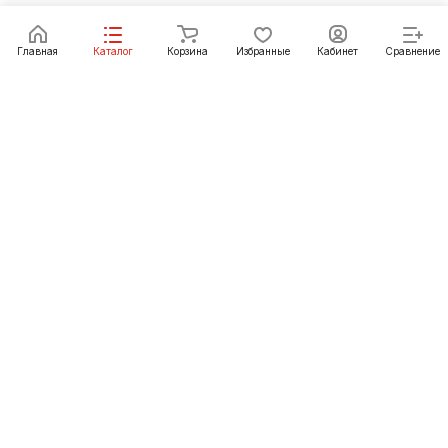
Главная
Каталог
Корзина
Избранные
Кабинет
Сравнение
Как купить
Подарки
О Компании
8 (423) 239-79-79
vladivostok@pechgrad.ru
Владивосток, пер. Петропавловский, 12
© 2012-2026 «ПечьГрад» - интернет-магазин и