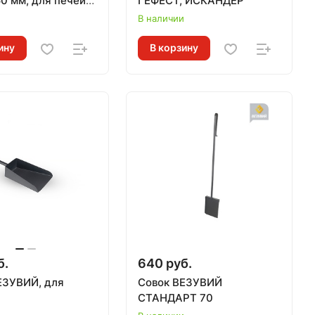
50 мм, для печей
ГЕФЕСТ, ИСКАНДЕР
М
и
В наличии
ину
В корзину
б.
640 руб.
ЕЗУВИЙ, для
Совок ВЕЗУВИЙ
СТАНДАРТ 70