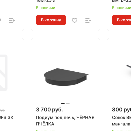
18М/25М
мм, L=2
ЛИТКО
В наличии
В наличи
В корзину
В корз
3 700 руб.
800 ру
уб.
GFS ЗК
Подиум под печь, ЧЁРНАЯ
Совок В
ПЧЁЛКА
мангала