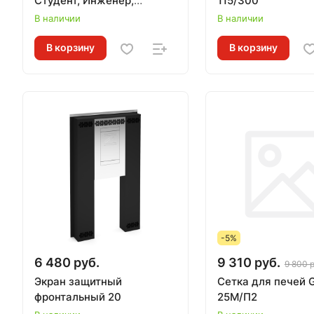
Студент, Инженер,
115/300
Гимназист, Золушка,
В наличии
В наличии
Огонь-батарея, Лайт
В корзину
В корзину
-5%
6 480 руб.
9 310 руб.
9 800 р
Экран защитный
Сетка для печей 
фронтальный 20
25М/П2