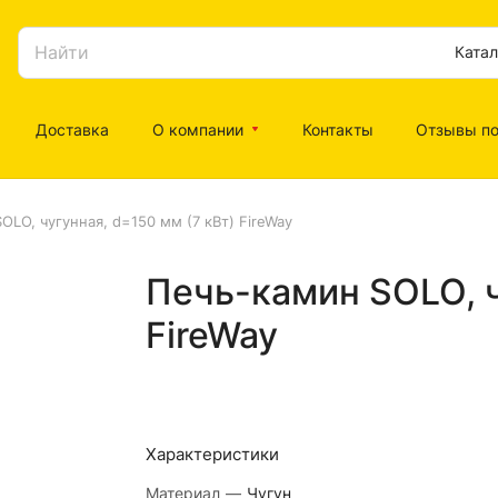
Катал
Доставка
О компании
Контакты
Отзывы по
OLO, чугунная, d=150 мм (7 кВт) FireWay
Печь-камин SOLO, ч
FireWay
Характеристики
Материал
—
Чугун