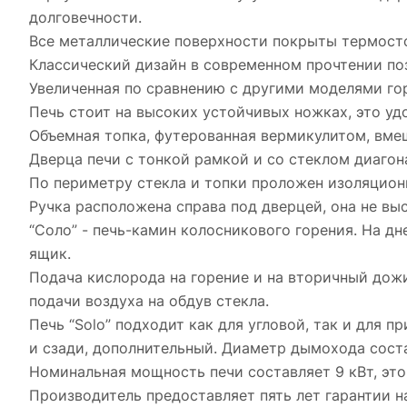
долговечности.
Все металлические поверхности покрыты термосто
Классический дизайн в современном прочтении поз
Увеличенная по сравнению с другими моделями го
Печь стоит на высоких устойчивых ножках, это удо
Объемная топка, футерованная вермикулитом, вме
Дверца печи с тонкой рамкой и со стеклом диагон
По периметру стекла и топки проложен изоляцион
Ручка расположена справа под дверцей, она не выс
“Соло” - печь-камин колосникового горения. На д
ящик.
Подача кислорода на горение и на вторичный дож
подачи воздуха на обдув стекла.
Печь “Solo” подходит как для угловой, так и для 
и сзади, дополнительный. Диаметр дымохода соста
Номинальная мощность печи составляет 9 кВт, это
Производитель предоставляет пять лет гарантии н