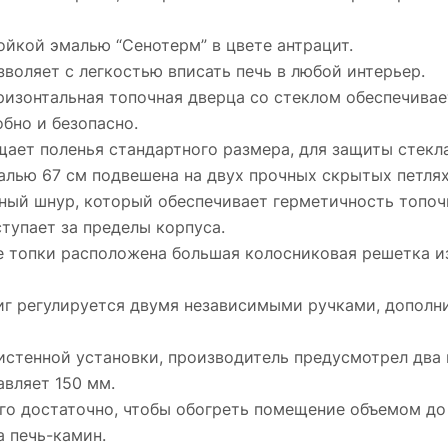
йкой эмалью “Сенотерм” в цвете антрацит.
воляет с легкостью вписать печь в любой интерьер.
ризонтальная топочная дверца со стеклом обеспечивае
бно и безопасно.
щает поленья стандартного размера, для защиты стекл
алью 67 см подвешена на двух прочных скрытых петлях
ный шнур, который обеспечивает герметичность топоч
тупает за пределы корпуса.
не топки расположена большая колосниковая решетка из
иг регулируется двумя независимыми ручками, дополн
пристенной установки, производитель предусмотрел два
вляет 150 мм.
го достаточно, чтобы обогреть помещение объемом до 
а печь-камин.