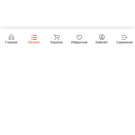
В корзину
Главная
Каталог
Корзина
Избранные
Кабинет
Сравнение
Как купить
Подарки
О Компании
8 (423) 239-79-79
vladivostok@pechgrad.ru
Владивосток, пер. Петропавловский, 12