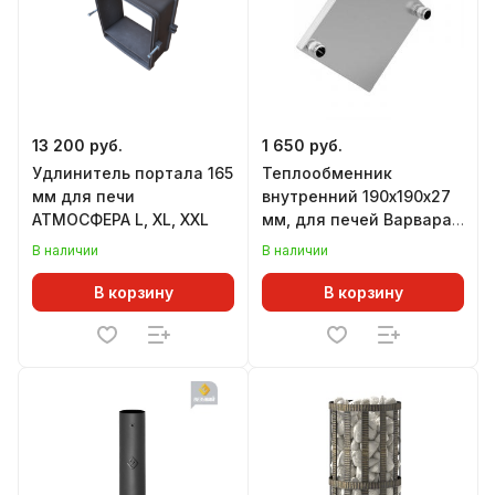
13 200 руб.
1 650 руб.
Удлинитель портала 165
Теплообменник
мм для печи
внутренний 190х190х27
АТМОСФЕРА L, XL, XXL
мм, для печей Варвара:
Мини, Каменка Мини,
В наличии
В наличии
Каменка, Паленица,
Терма-Каменка Мини,
В корзину
В корзину
Терма-Каменка