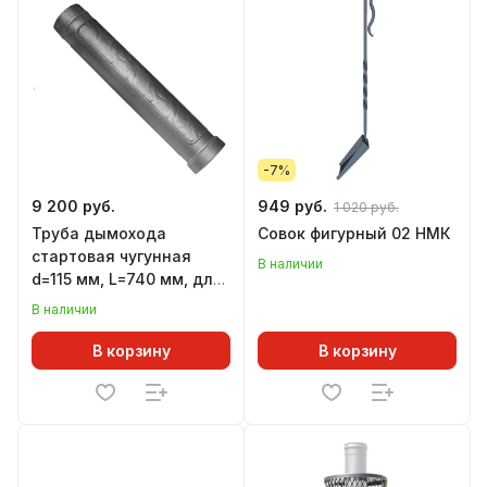
-7%
9 200 руб.
949 руб.
1 020 руб.
Труба дымохода
Совок фигурный 02 НМК
стартовая чугунная
В наличии
d=115 мм, L=740 мм, для
печей АТМОСФЕРА,
В наличии
черная
В корзину
В корзину