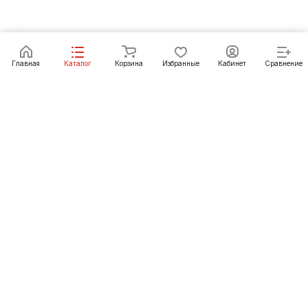
Под заказ
Главная
Каталог
Корзина
Избранные
Кабинет
Сравнение
Как купить
Подарки
О Компании
8 (423) 239-79-79
vladivostok@pechgrad.ru
Владивосток, пер. Петропавловский, 12