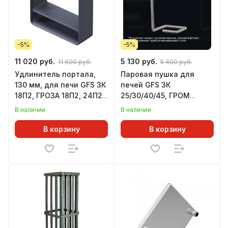
-5%
-5%
11 020 руб.
5 130 руб.
11 600 руб.
5 400 руб.
Удлинитель портала,
Паровая пушка для
130 мм, для печи GFS ЗК
печей GFS ЗК
18П2, ГРОЗА 18П2, 24П2,
25/30/40/45, ГРОМ
ИСКАНДЕР 18/25П2
30/40/50/80, комплект
В наличии
В наличии
ПРЕЗИДЕНТ, нижний
подвод
В корзину
В корзину