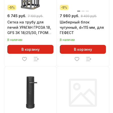
-5%
-5%
6 745 руб.
7 980 руб.
7 100 руб.
8 400 руб.
Сетка на трубу для
Шиберный блок
печей УРАГАН ГРОЗА 18,
чугунный, d=115 мм, для
GFS ЗК 18/25/30, ГРОМ
ГЕФЕСТ
30, 250х250х750 мм, под
В наличии
В наличии
ШИБЕР
В корзину
В корзину