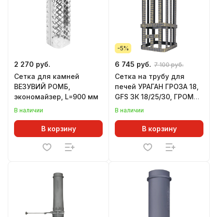
-5%
2 270 руб.
6 745 руб.
7 100 руб.
Сетка для камней
Сетка на трубу для
ВЕЗУВИЙ РОМБ,
печей УРАГАН ГРОЗА 18,
экономайзер, L=900 мм
GFS ЗК 18/25/30, ГРОМ
30, 250х250х750 мм, под
В наличии
В наличии
ШИБЕР
В корзину
В корзину