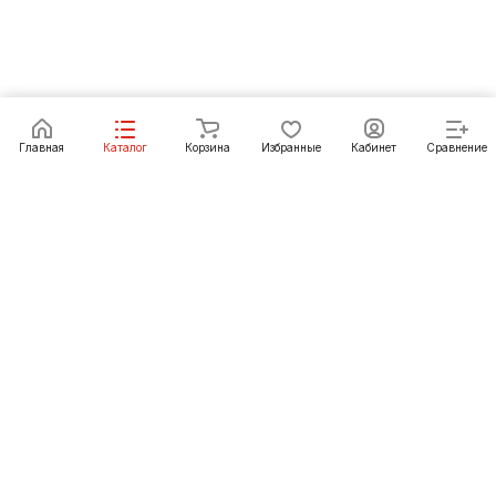
Под заказ
Главная
Каталог
Корзина
Избранные
Кабинет
Сравнение
Как купить
Подарки
О Компании
8 (423) 239-79-79
vladivostok@pechgrad.ru
Владивосток, пер. Петропавловский, 12