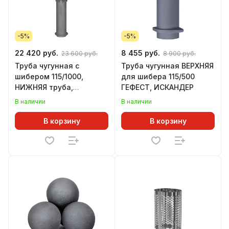
-5%
-5%
22 420 руб.
8 455 руб.
23 600 руб.
8 900 руб.
Труба чугунная с
Труба чугунная ВЕРХНЯЯ
шибером 115/1000,
для шибера 115/500
НИЖНЯЯ труба,
ГЕФЕСТ, ИСКАНДЕР
шиберный блок,
В наличии
В наличии
ВЕРХНЯЯ труба, ГЕФЕСТ
В корзину
В корзину