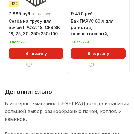
-5%
7 885 руб.
9 470 руб.
8 300 руб.
Сетка на трубу для
Бак ПАРУС 60 л для
печей ГРОЗА 18, GFS ЗК
регистра,
18, 25, 30, 250х250х1000
горизонтальный,
мм
ТЕПЛОДАР
В наличии
В наличии
В корзину
В корзину
Дополнительно
В интернет-магазине ПЕЧЬГРАД всегда в наличии
большой выбор разнообразных печей, котлов и
каминов.