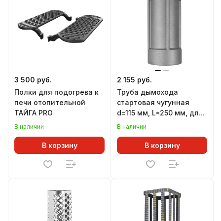
3 500 руб.
2 155 руб.
Полки для подогрева к
Труба дымохода
печи отопительной
стартовая чугунная
ТАЙГА PRO
d=115 мм, L=250 мм, для
печей ЛИТКОМ
В наличии
В наличии
В корзину
В корзину