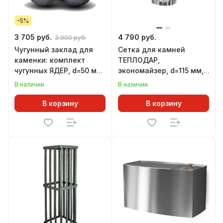
-5%
3 705 руб.
4 790 руб.
3 900 руб.
Чугунный заклад для
Сетка для камней
каменки: комплект
ТЕПЛОДАР,
чугунных ЯДЕР, d=50 мм
экономайзер, d=115 мм,
(12 шт), ГЕФЕСТ
L=450 мм
В наличии
В наличии
В корзину
В корзину