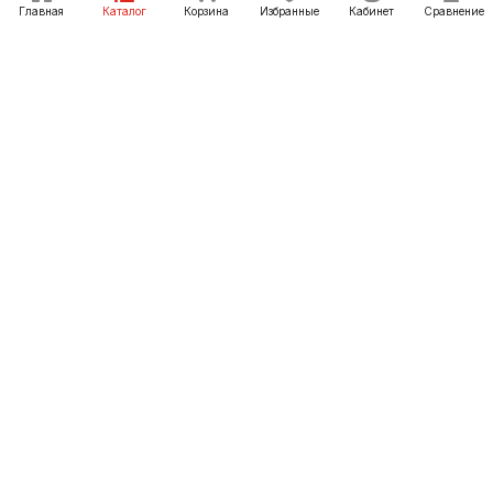
В корзину
Главная
Каталог
Корзина
Избранные
Кабинет
Сравнение
Как купить
Подарки
О Компании
8 (423) 239-79-79
vladivostok@pechgrad.ru
Владивосток, пер. Петропавловский, 12
© 2012-2026 «ПечьГрад» - интернет-магазин и
официальный сайт сети фирменных магазинов во
Владивостоке и Артёме. Приморский край