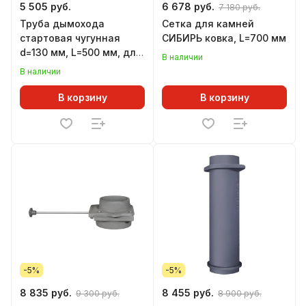
5 505 руб.
6 678 руб.
7 180 руб.
Труба дымохода
Сетка для камней
стартовая чугунная
СИБИРЬ ковка, L=700 мм
d=130 мм, L=500 мм, для
В наличии
печей ЛИТКОМ
В наличии
В корзину
В корзину
-5%
-5%
8 835 руб.
8 455 руб.
9 300 руб.
8 900 руб.