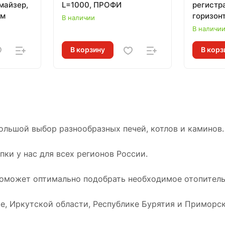
майзер,
L=1000, ПРОФИ
регистр
мм
горизон
В наличии
ТЕПЛОД
В наличи
В корзину
В корз
ольшой выбор разнообразных печей, котлов и каминов.
ки у нас для всех регионов России.
оможет оптимально подобрать необходимое отопительн
е, Иркутской области, Республике Бурятия и Приморск