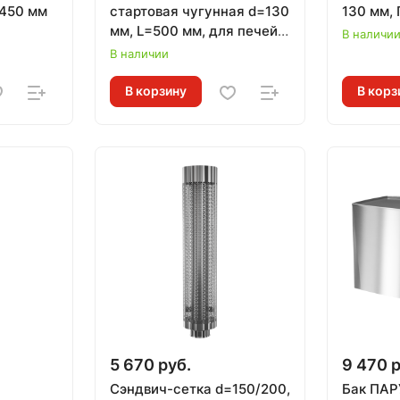
=450 мм
стартовая чугунная d=130
130 мм,
мм, L=500 мм, для печей
В наличи
ЛИТКОМ
В наличии
В корзину
В корз
5 670 руб.
9 470 р
Сэндвич-сетка d=150/200,
Бак ПАР