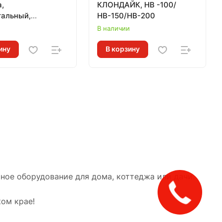
а,
КЛОНДАЙК, НВ -100/
тальный,
НВ-150/НВ-200
АР
и
В наличии
ину
В корзину
ое оборудование для дома, коттеджа или дачи.
ом крае!