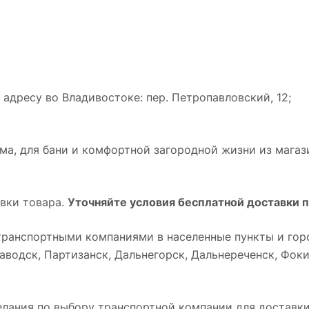
адресу во Владивостоке: пер. Петропавловский, 12;
а, для бани и комфортной загородной жизни из магази
вки товара.
Уточняйте условия бесплатной доставки п
ранспортными компаниями в населенные пункты и горо
водск, Партизанск, Дальнегорск, Дальнереченск, Фокин
лания по выбору транспортной компании для доставки