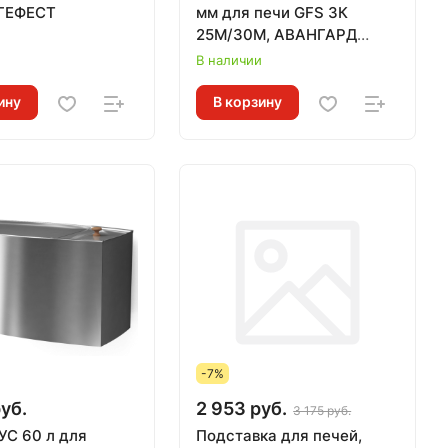
 ГЕФЕСТ
мм для печи GFS ЗК
25М/30М, АВАНГАРД
и
24М/25М
В наличии
ину
В корзину
-7%
уб.
2 953 руб.
3 175 руб.
УС 60 л для
Подставка для печей,