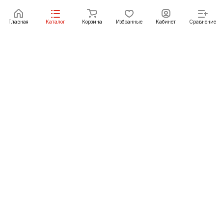
В корзину
Главная
Каталог
Корзина
Избранные
Кабинет
Сравнение
Как купить
Подарки
О Компании
8 (423) 239-79-79
vladivostok@pechgrad.ru
Владивосток, пер. Петропавловский, 12
© 2012-2026 «ПечьГрад» - интернет-магазин и