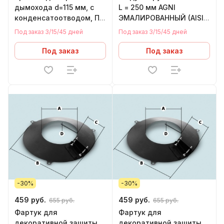
дымохода d=115 мм, с
L = 250 мм AGNI
конденсатоотводом, П,
ЭМАЛИРОВАННЫЙ (AISI
AGNI, ЭМАЛИРОВАННАЯ
430 - нержавейка)
Под заказ 3/15/45 дней
Под заказ 3/15/45 дней
Под заказ
Под заказ
-30%
-30%
459 руб.
459 руб.
655 руб.
655 руб.
Фартук для
Фартук для
декоративной защиты
декоративной защиты