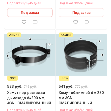
430 - нержавейка)
Под заказ 3/15/45 дней
Под заказ 3/15/45 дней
Под заказ
Под заказ
АКЦИЯ
АКЦИЯ
-30%
-30%
523 руб.
541 руб.
746 руб.
772 руб.
Хомут под растяжки
Хомут обжимной d = 280
дымохода d=200 мм,
мм AGNI
AGNI, ЭМАЛИРОВАННЫЙ
ЭМАЛИРОВАННЫЙ
Под заказ 3/15/45 дней
Под заказ 3/15/45 дней