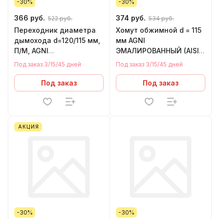
-30%
-30%
366 руб.
374 руб.
522 руб.
534 руб.
Переходник диаметра
Хомут обжимной d = 115
дымохода d=120/115 мм,
мм AGNI
П/М, AGNI
ЭМАЛИРОВАННЫЙ (AISI
ЭМАЛИРОВАННЫЙ
430 - нержавейка)
Под заказ 3/15/45 дней
Под заказ 3/15/45 дней
Под заказ
Под заказ
АКЦИЯ
-30%
-30%