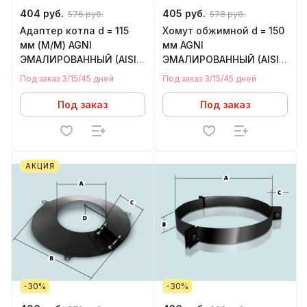
404 руб.
405 руб.
576 руб.
578 руб.
Адаптер котла d = 115
Хомут обжимной d = 150
мм (М/М) AGNI
мм AGNI
ЭМАЛИРОВАННЫЙ (AISI
ЭМАЛИРОВАННЫЙ (AISI
430 - нержавейка)
430 - нержавейка)
Под заказ 3/15/45 дней
Под заказ 3/15/45 дней
Под заказ
Под заказ
АКЦИЯ
-30%
-30%