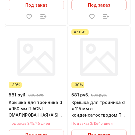
Под заказ
Под заказ
АКЦИЯ
-30%
-30%
581 руб.
581 руб.
830 руб.
830 руб.
Крышка для тройника d
Крышка для тройника d
= 150 мм П AGNI
= 115 мм с
ЭМАЛИРОВАННАЯ (AISI
конденсатоотводом П
430 - нержавейка)
AGNI (AISI 430 -
Под заказ 3/15/45 дней
Под заказ 3/15/45 дней
нержавейка)
Под заказ
Под заказ