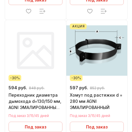
АКЦИЯ
-30%
-30%
594 руб.
597 руб.
848 руб.
852 руб.
Переходник диаметра
Хомут под растяжки d =
дымохода d=130/150 мм,
280 мм AGNI
AGNI ЭМАЛИРОВАННЫЙ
ЭМАЛИРОВАННЫЙ
(AISI 430/нержавейка)
Под заказ 3/15/45 дней
Под заказ 3/15/45 дней
Под заказ
Под заказ