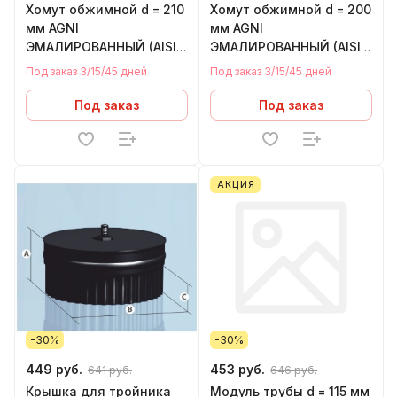
Хомут обжимной d = 210
Хомут обжимной d = 200
мм AGNI
мм AGNI
ЭМАЛИРОВАННЫЙ (AISI
ЭМАЛИРОВАННЫЙ (AISI
430 - нержавейка)
430 - нержавейка)
Под заказ 3/15/45 дней
Под заказ 3/15/45 дней
Под заказ
Под заказ
АКЦИЯ
-30%
-30%
449 руб.
453 руб.
641 руб.
646 руб.
Крышка для тройника
Модуль трубы d = 115 мм