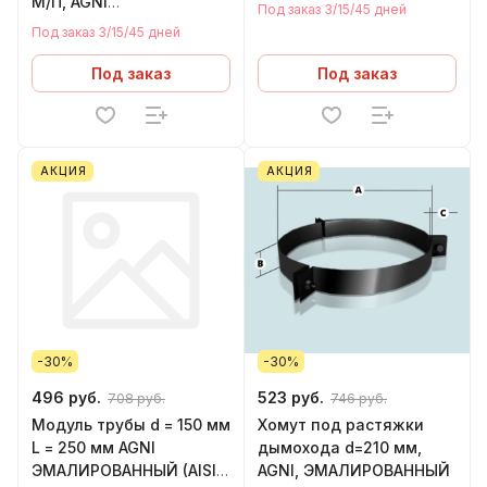
М/П, AGNI
Под заказ 3/15/45 дней
ЭМАЛИРОВАННЫЙ (AISI
Под заказ 3/15/45 дней
430/нержавейка)
Под заказ
Под заказ
АКЦИЯ
АКЦИЯ
-30%
-30%
496 руб.
523 руб.
708 руб.
746 руб.
Модуль трубы d = 150 мм
Хомут под растяжки
L = 250 мм AGNI
дымохода d=210 мм,
ЭМАЛИРОВАННЫЙ (AISI
AGNI, ЭМАЛИРОВАННЫЙ