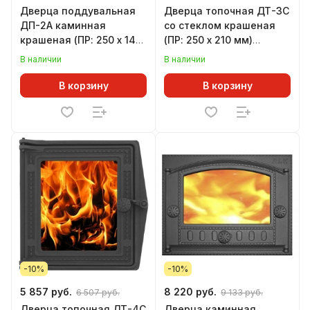
Дверца поддувальная
Дверца топочная ДТ-3С
ДП-2А каминная
со стеклом крашеная
крашеная (ПР: 250 х 140
(ПР: 250 х 210 мм)
мм) ЛИТКОМ
ЛИТКОМ
В наличии
В наличии
В корзину
В корзину
-10%
-10%
5 857 руб.
8 220 руб.
6 507 руб.
9 133 руб.
Дверца топочная ДТ-4С
Дверца каминная