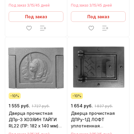
ЛИТКОМ
ЛИТКОМ
Под заказ 3/15/45 дней
Под заказ 3/15/45 дней
Под заказ
Под заказ
-10%
-10%
1 555 руб.
1 654 руб.
1 727 руб.
1 837 руб.
Дверца прочистная
Дверца прочистная
ДПр-3 ХОЗЯИН ТАЙГИ
ДПРу-1Д ЛОФТ
RL22 (ПР: 182 х 140 мм)
уплотненная
ЛИТКОМ
крашенная RL10 (ПР: 130