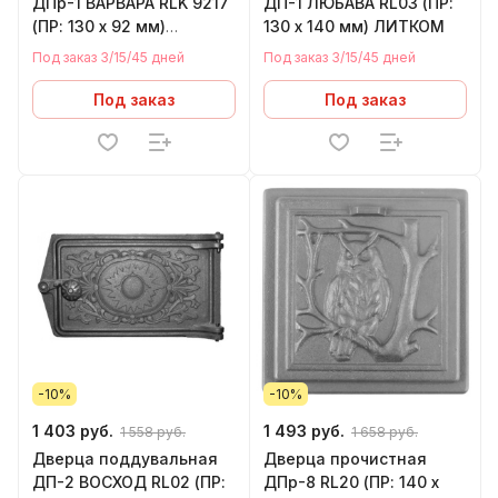
ДПр-1 ВАРВАРА RLK 9217
ДП-1 ЛЮБАВА RL03 (ПР:
(ПР: 130 х 92 мм)
130 х 140 мм) ЛИТКОМ
ЛИТКОМ
Под заказ 3/15/45 дней
Под заказ 3/15/45 дней
Под заказ
Под заказ
-10%
-10%
1 403 руб.
1 493 руб.
1 558 руб.
1 658 руб.
Дверца поддувальная
Дверца прочистная
ДП-2 ВОСХОД RL02 (ПР:
ДПр-8 RL20 (ПР: 140 х