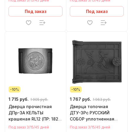
Под заказ 3/15/45 дней
Под заказ 3/15/45 дней
х 92 мм) ЛИТКОМ
Под заказ
Под заказ
-10%
-10%
1 715 руб.
1 767 руб.
1 905 руб.
1 963 руб.
Дверца прочистная
Дверца топочная
ДПр-3А КЕЛЬТЫ
ДТУ-3Рс РУССКИЙ
крашеная RL12 (ПР: 182 х
СОБОР уплотненная
130 мм) ЛИТКОМ
крашеная RL33 (ПР: 250
Под заказ 3/15/45 дней
Под заказ 3/15/45 дней
х 210 мм) ЛИТКОМ