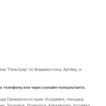
на "ПечьГрад" по Владивостоку, Артёму, и
о телефону или через онлайн-консультанта.
да Приморского края: Уссурийск, Находка,
о, Трудовое, Лучегорск, Кавалерово, Чугуевка,